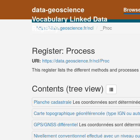
data-geoscience
Brows
Vocabulary Linked Data
Registry
https://data.geoscience.fr/ncl
_Proc
Register: Process
URI:
https://data.geoscience.fr/ncl/Proc
This register lists the different methods and processe
Contents (tree view)
Planche cadastrale
Les coordonnées sont déterminées 
Carte topographique géoréférencée (type IGN ou aut
GPS/GNSS différentiel
Les coordonnées sont détermin
Nivellement conventionnel effectué avec un niveau ou