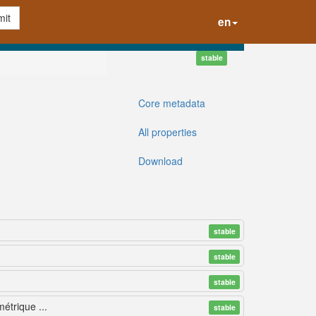
it
en
stable
Core metadata
All properties
Download
stable
stable
stable
trique ...
stable