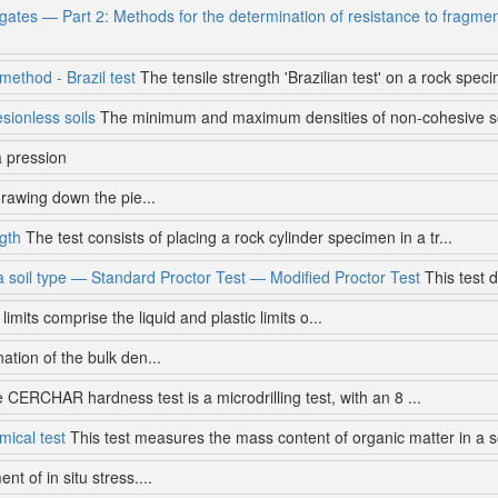
gates — Part 2: Methods for the determination of resistance to fragmen
 method - Brazil test
The tensile strength 'Brazilian test' on a rock speci
sionless soils
The minimum and maximum densities of non-cohesive soi
a pression
drawing down the pie...
ngth
The test consists of placing a rock cylinder specimen in a tr...
a soil type — Standard Proctor Test — Modified Proctor Test
This test d
imits comprise the liquid and plastic limits o...
tion of the bulk den...
CERCHAR hardness test is a microdrilling test, with an 8 ...
mical test
This test measures the mass content of organic matter in a so
t of in situ stress....