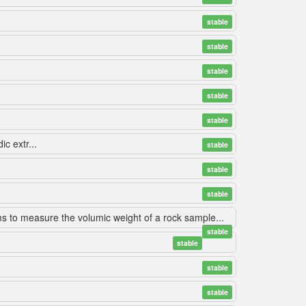
stable
stable
stable
stable
stable
c extr...
stable
stable
stable
ms to measure the volumic weight of a rock sample...
stable
.
stable
stable
stable