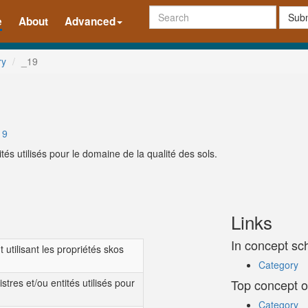
Subm
e
About
Advanced
ry
_19
19
ités utilisés pour le domaine de la qualité des sols.
Links
In concept s
t utilisant les propriétés skos
Category
stres et/ou entités utilisés pour
Top concept o
Category