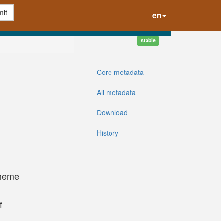
it
en
stable
Core metadata
All metadata
Download
History
cheme
f