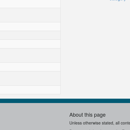
About this page
Unless otherwise stated, all cont