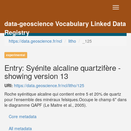
Toggle
navigati
data-geoscience Vocabulary Linked Data
Registry
https://data.geoscience.fr/ncl
litho
_125
experimental
Entry: Syénite alcaline quartzifère -
showing version 13
URI:
https://data.geoscience.fr/ncl/litho/125
Roche syénitique alcaline qui contient entre 5 et 20% de quartz
pour l'ensemble des minéraux felsiques.Occupe le champ 6* dans
le diagramme QAPF (Le Maitre et al., 2005).
Core metadata
All metadata