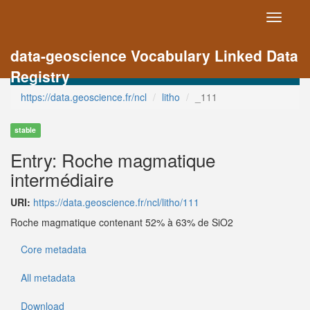
Toggle
navigati
data-geoscience Vocabulary Linked Data
Registry
https://data.geoscience.fr/ncl
litho
_111
stable
Entry: Roche magmatique
intermédiaire
URI:
https://data.geoscience.fr/ncl/litho/111
Roche magmatique contenant 52% à 63% de SiO2
Core metadata
All metadata
Download