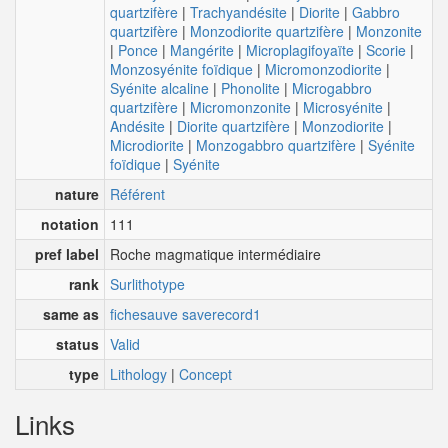
quartzifère
|
Trachyandésite
|
Diorite
|
Gabbro
quartzifère
|
Monzodiorite quartzifère
|
Monzonite
|
Ponce
|
Mangérite
|
Microplagifoyaïte
|
Scorie
|
Monzosyénite foïdique
|
Micromonzodiorite
|
Syénite alcaline
|
Phonolite
|
Microgabbro
quartzifère
|
Micromonzonite
|
Microsyénite
|
Andésite
|
Diorite quartzifère
|
Monzodiorite
|
Microdiorite
|
Monzogabbro quartzifère
|
Syénite
foïdique
|
Syénite
nature
Référent
notation
111
pref label
Roche magmatique intermédiaire
rank
Surlithotype
same as
fichesauve saverecord1
status
Valid
type
Lithology
|
Concept
Links