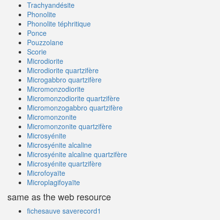
Trachyandésite
Phonolite
Phonolite téphritique
Ponce
Pouzzolane
Scorie
Microdiorite
Microdiorite quartzifère
Microgabbro quartzifère
Micromonzodiorite
Micromonzodiorite quartzifère
Micromonzogabbro quartzifère
Micromonzonite
Micromonzonite quartzifère
Microsyénite
Microsyénite alcaline
Microsyénite alcaline quartzifère
Microsyénite quartzifère
Microfoyaïte
Microplagifoyaïte
same as the web resource
fichesauve saverecord1