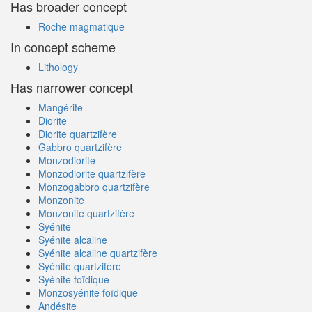
Has broader concept
Roche magmatique
In concept scheme
Lithology
Has narrower concept
Mangérite
Diorite
Diorite quartzifère
Gabbro quartzifère
Monzodiorite
Monzodiorite quartzifère
Monzogabbro quartzifère
Monzonite
Monzonite quartzifère
Syénite
Syénite alcaline
Syénite alcaline quartzifère
Syénite quartzifère
Syénite foïdique
Monzosyénite foïdique
Andésite