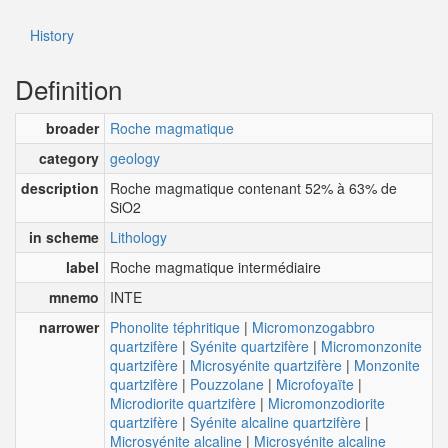
History
Definition
broader
Roche magmatique
category
geology
description
Roche magmatique contenant 52% à 63% de
SiO2
in scheme
Lithology
label
Roche magmatique intermédiaire
mnemo
INTE
narrower
Phonolite téphritique
|
Micromonzogabbro
quartzifère
|
Syénite quartzifère
|
Micromonzonite
quartzifère
|
Microsyénite quartzifère
|
Monzonite
quartzifère
|
Pouzzolane
|
Microfoyaïte
|
Microdiorite quartzifère
|
Micromonzodiorite
quartzifère
|
Syénite alcaline quartzifère
|
Microsyénite alcaline
|
Microsyénite alcaline