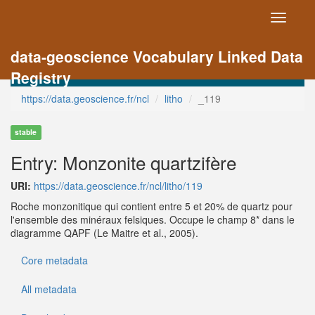
Toggle
navigati
data-geoscience Vocabulary Linked Data
Registry
https://data.geoscience.fr/ncl
litho
_119
stable
Entry: Monzonite quartzifère
URI:
https://data.geoscience.fr/ncl/litho/119
Roche monzonitique qui contient entre 5 et 20% de quartz pour
l'ensemble des minéraux felsiques. Occupe le champ 8* dans le
diagramme QAPF (Le Maitre et al., 2005).
Core metadata
All metadata