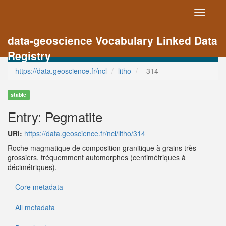
Toggle
navigati
data-geoscience Vocabulary Linked Data
Registry
https://data.geoscience.fr/ncl
litho
_314
stable
Entry: Pegmatite
URI:
https://data.geoscience.fr/ncl/litho/314
Roche magmatique de composition granitique à grains très
grossiers, fréquemment automorphes (centimétriques à
décimétriques).
Core metadata
All metadata