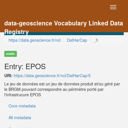
Toggle
navigati
data-geoscience Vocabulary Linked Data
Registry
https://data.geoscience.fr/ncl
DatHarCap
_5
stable
Entry: EPOS
URI:
https://data.geoscience.fr/ncl/DatHarCap/5
Le jeu de données est un jeu de données produit et/ou géré par
le BRGM pouvant correspondre au périmètre porté par
l'infrastrucure EPOS
Core metadata
All metadata