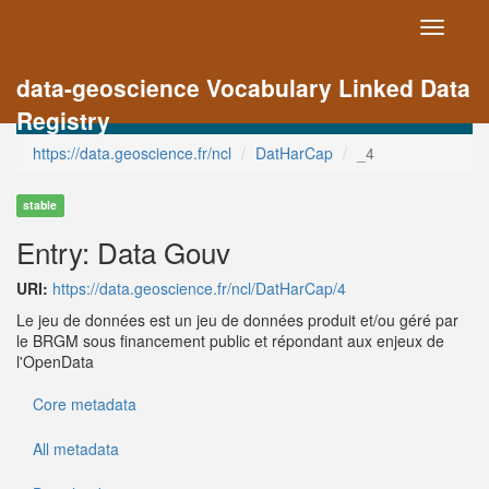
Toggle
navigati
data-geoscience Vocabulary Linked Data
Registry
https://data.geoscience.fr/ncl
DatHarCap
_4
stable
Entry: Data Gouv
URI:
https://data.geoscience.fr/ncl/DatHarCap/4
Le jeu de données est un jeu de données produit et/ou géré par
le BRGM sous financement public et répondant aux enjeux de
l'OpenData
Core metadata
All metadata