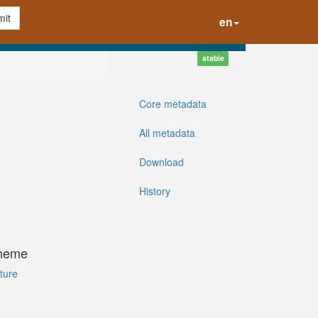
it
en
stable
Core metadata
All metadata
Download
History
cheme
ture