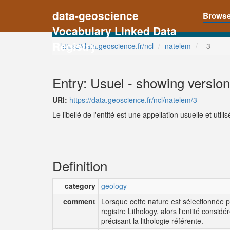
data-geoscience
Brows
Vocabulary Linked Data
Registry
https://data.geoscience.fr/ncl
natelem
_3
Entry: Usuel - showing version
URI:
https://data.geoscience.fr/ncl/natelem/3
Le libellé de l'entité est une appellation usuelle et ut
Definition
category
geology
comment
Lorsque cette nature est sélectionnée p
registre Lithology, alors l'entité considér
précisant la lithologie référente.