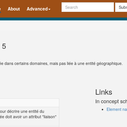
Subm
e
About
Advanced
 5
ilisée dans certains domaines, mais pas liée à une entité géographique.
Links
In concept s
Element na
our décrire une entité du
ée doit avoir un attribut "liaison"