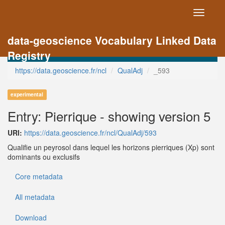
Toggle
navigati
data-geoscience Vocabulary Linked Data
Registry
https://data.geoscience.fr/ncl
QualAdj
_593
experimental
Entry: Pierrique - showing version 5
URI:
https://data.geoscience.fr/ncl/QualAdj/593
Qualifie un peyrosol dans lequel les horizons pierriques (Xp) sont
dominants ou exclusifs
Core metadata
All metadata
Download