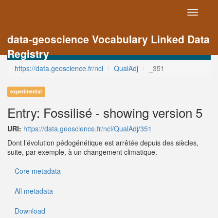
Toggle
navigati
data-geoscience Vocabulary Linked Data
Registry
https://data.geoscience.fr/ncl
QualAdj
_351
experimental
Entry: Fossilisé - showing version 5
URI:
https://data.geoscience.fr/ncl/QualAdj/351
Dont l’évolution pédogénétique est arrêtée depuis des siècles,
suite, par exemple, à un changement climatique.
Core metadata
All metadata
Download