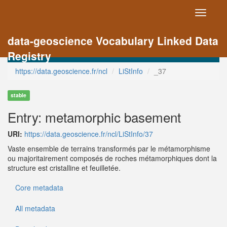
Toggle
navigati
data-geoscience Vocabulary Linked Data
Registry
https://data.geoscience.fr/ncl
LiStInfo
_37
stable
Entry: metamorphic basement
URI:
https://data.geoscience.fr/ncl/LiStInfo/37
Vaste ensemble de terrains transformés par le métamorphisme
ou majoritairement composés de roches métamorphiques dont la
structure est cristalline et feuilletée.
Core metadata
All metadata