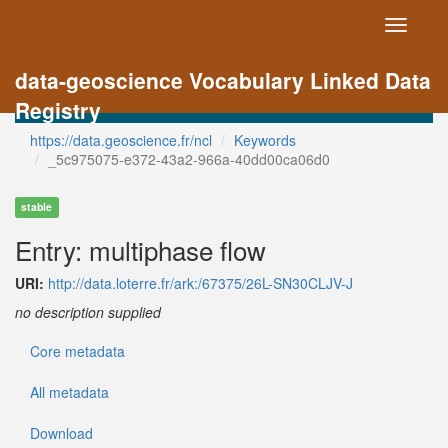
Toggle
navigati
data-geoscience Vocabulary Linked Data
Registry
https://data.geoscience.fr/ncl
Keywords
_5c975075-e372-43a2-966a-40dd00ca06d0
stable
Entry: multiphase flow
URI:
http://data.loterre.fr/ark:/67375/26L-SN30CLJV-J
no description supplied
Core metadata
All metadata
Download