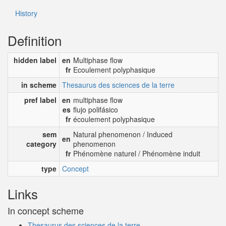
History
Definition
hidden label
en
Multiphase flow
fr
Ecoulement polyphasique
in scheme
Thesaurus des sciences de la terre
pref label
en
multiphase flow
es
flujo polifásico
fr
écoulement polyphasique
sem
Natural phenomenon / Induced
en
category
phenomenon
fr
Phénomène naturel / Phénomène induit
type
Concept
Links
In concept scheme
Thesaurus des sciences de la terre