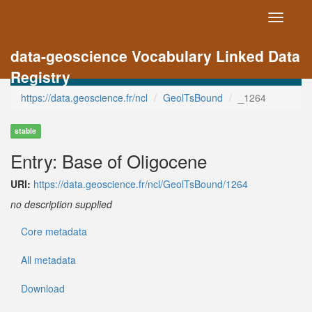
Toggle
navigati
data-geoscience Vocabulary Linked Data
Registry
https://data.geoscience.fr/ncl
GeolTsBound
_1264
stable
Entry: Base of Oligocene
URI:
https://data.geoscience.fr/ncl/GeolTsBound/1264
no description supplied
Core metadata
All metadata
Download