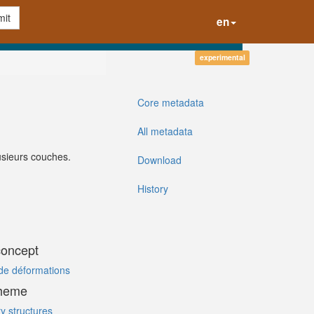
it
en
experimental
Core metadata
All metadata
lusieurs couches.
Download
History
concept
 de déformations
cheme
y structures