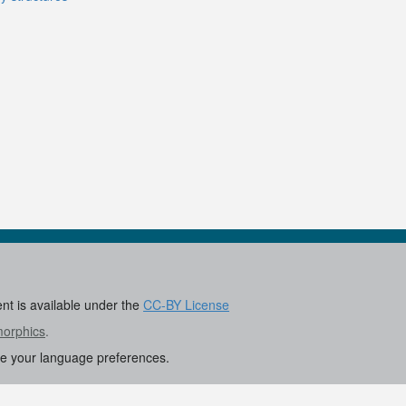
ent is available under the
CC-BY License
morphics
.
re your language preferences.