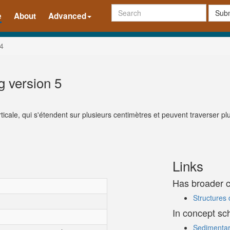
Subm
e
About
Advanced
4
ng version 5
ticale, qui s'étendent sur plusieurs centimètres et peuvent traverser p
Links
Has broader 
Structures
In concept s
Sedimentar