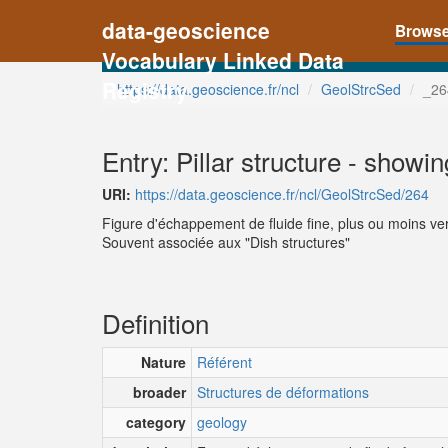
data-geoscience
Brows
Vocabulary Linked Data
Registry
https://data.geoscience.fr/ncl
GeolStrcSed
_26
Entry: Pillar structure - showi
URI:
https://data.geoscience.fr/ncl/GeolStrcSed/264
Figure d'échappement de fluide fine, plus ou moins ver
Souvent associée aux "Dish structures"
Definition
Nature
Référent
broader
Structures de déformations
category
geology