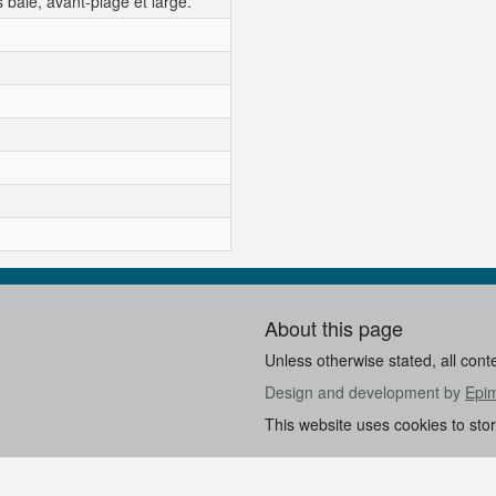
baie, avant-plage et large.
About this page
Unless otherwise stated, all cont
Design and development by
Epi
This website uses cookies to sto