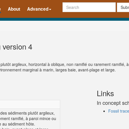
Subm
e
About
Advanced
 version 4
lutôt argileux, horizontal à oblique, non ramifié ou rarement ramifié, 
vironnement marginal à marin, larges baie, avant-plage et large.
Links
In concept s
Fossil trac
des sédiments plutôt argileux,
rement ramifié, à paroi mince ou
re au sédiment hôte.