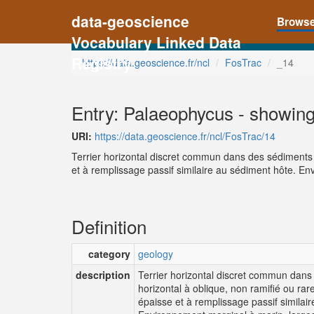
data-geoscience
Brows
Vocabulary Linked Data
Registry
https://data.geoscience.fr/ncl
FosTrac
_14
Entry: Palaeophycus - showing
URI:
https://data.geoscience.fr/ncl/FosTrac/14
Terrier horizontal discret commun dans des sédiments p
et à remplissage passif similaire au sédiment hôte. En
Definition
category
geology
description
Terrier horizontal discret commun dans 
horizontal à oblique, non ramifié ou ra
épaisse et à remplissage passif similai