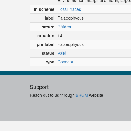
Environnement marginal à marin, larges 
in scheme
Fossil traces
label
Palaeophycus
nature
Référent
notation
14
preflabel
Palaeophycus
status
Valid
type
Concept
Support
Reach out to us through
BRGM
website.