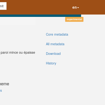
it
en
experimental
Core metadata
All metadata
à paroi mince ou épaisse
Download
History
cheme
es