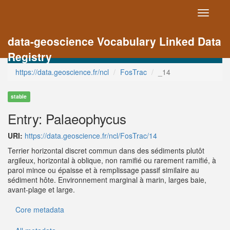
Toggle
navigati
data-geoscience Vocabulary Linked Data
Registry
https://data.geoscience.fr/ncl
FosTrac
_14
stable
Entry: Palaeophycus
URI:
https://data.geoscience.fr/ncl/FosTrac/14
Terrier horizontal discret commun dans des sédiments plutôt
argileux, horizontal à oblique, non ramifié ou rarement ramifié, à
paroi mince ou épaisse et à remplissage passif similaire au
sédiment hôte. Environnement marginal à marin, larges baie,
avant-plage et large.
Core metadata