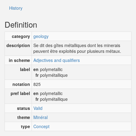
History
Definition
category
geology
description
Se dit des gîtes métalliques dont les minerais
peuvent être exploités pour plusieurs métaux.
in scheme
Adjectives and qualifiers
label
en
polymetallic
fr
polymétallique
notation
825
pref label
en
polymetallic
fr
polymétallique
status
Valid
theme
Minéral
type
Concept