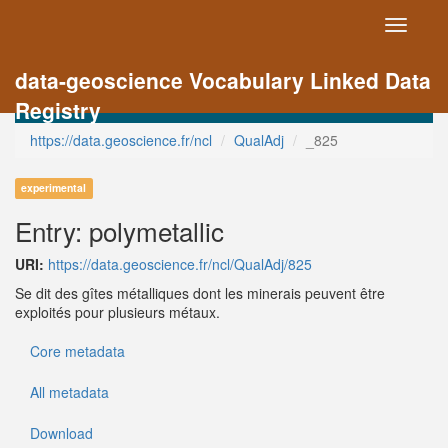
Toggle
navigati
data-geoscience Vocabulary Linked Data
Registry
https://data.geoscience.fr/ncl
QualAdj
_825
experimental
Entry: polymetallic
URI:
https://data.geoscience.fr/ncl/QualAdj/825
Se dit des gîtes métalliques dont les minerais peuvent être
exploités pour plusieurs métaux.
Core metadata
All metadata
Download